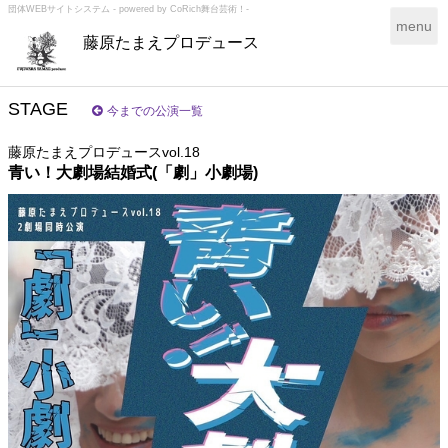
団体WEBサイトシステム - powered by
CoRich舞台芸術！-
T
menu
藤原たまえプロデュース
o
g
g
l
STAGE
今までの公演一覧
e
n
藤原たまえプロデュースvol.18
a
青い！大劇場結婚式(「劇」小劇場)
v
i
g
a
t
i
o
n