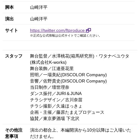
脚本
山崎洋平
演出
山崎洋平
サイト
https://twitter.com/ftproduce
※正式な公式情報は公式サイトでご確認ください。
スタッフ
舞台監督／水澤桃花(箱馬研究所)・ワタナベユウタ
(株式会社K-works)
舞台装飾／江連亜花里
照明／一場美紀(DISCOLOR Company)
音響／佐野貴史(DISCOLOR Company)
当日制作／壇世理奈
ダンス振付／JURI＆JUNA
チラシデザイン／古川奈苗
チラシ撮影／久遠ほっきょ
企画・主催／藤原たまえプロデュース
協賛／東京夢酒場 下北沢
その他注
演出の都合上、本編開演から10分以降はご入場いた
意事項
だけません。