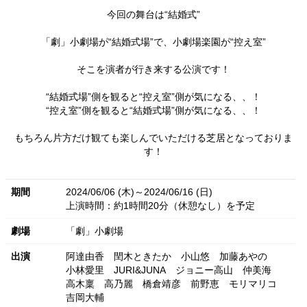
今回の舞台は“結婚式”
「劇」小劇場が“結婚式場”で、小劇場楽園が“控え室”
そこを演者が行き来する公演です！
“結婚式場”側を観ると“控え室”側が気になる、、！
“控え室”側を観ると“結婚式場”側が気になる、、！
もちろん片方だけ観ても楽しんでいただける芝居となっておりま
す！
期間
2024/06/06 (木)～2024/06/16 (日)
上演時間：約1時間20分（休憩なし）を予定
劇場
「劇」小劇場
出演
阿達由香
閏木ときたか
小山悠
加藤あやの
小林愛里
JURI&JUNA
ジョニー高山
仲美海
高木稟
高乃麗
橋倉靖彦
前野恵
モリマリコ
吉岡大輔